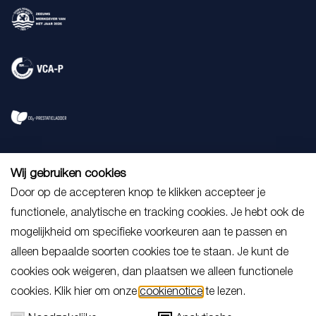
Wij gebruiken cookies
Door op de accepteren knop te klikken accepteer je
functionele, analytische en tracking cookies. Je hebt ook de
mogelijkheid om specifieke voorkeuren aan te passen en
alleen bepaalde soorten cookies toe te staan. Je kunt de
cookies ook weigeren, dan plaatsen we alleen functionele
cookies. Klik hier om onze
cookienotice
te lezen.