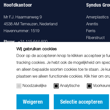
Hoofdkantoor
Syndus Gro
Mr F.J. Haarmanweg 9
Amerplastics
4538 AM Terneuzen, Nederland
Arentis
Havennummer: 1519
Ferris
Fiberstruct
Phone:
+31 115 644 600
Konstruktis
Mail:
Wij gebruiken cookies
info@syndus.com
Door op de accepteren knop te klikken accepteer je fun
tracking cookies. Je hebt ook de mogelijkheid om spec
en alleen bepaalde soorten cookies toe te staan. Je k
plaatsen we alleen functionele cookies. Klik hier om o
Noodzakelijke
Analytische
Voorkeur
Weigeren
Selectie accepteren
Downloads
Algemene voo