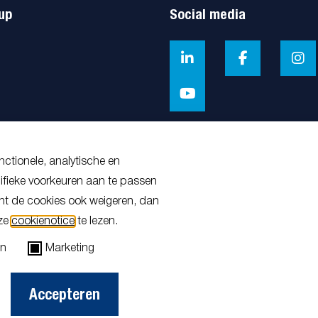
up
Social media
ctionele, analytische en
ifieke voorkeuren aan te passen
unt de cookies ook weigeren, dan
nze
cookienotice
te lezen.
en
Marketing
Accepteren
rwaarden
Privacy & Cookies