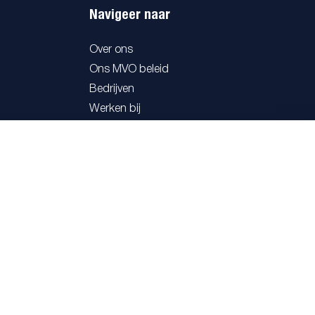
Navigeer naar
Over ons
Ons MVO beleid
Bedrijven
Werken bij
Projecten
BlackDesk
Website by: