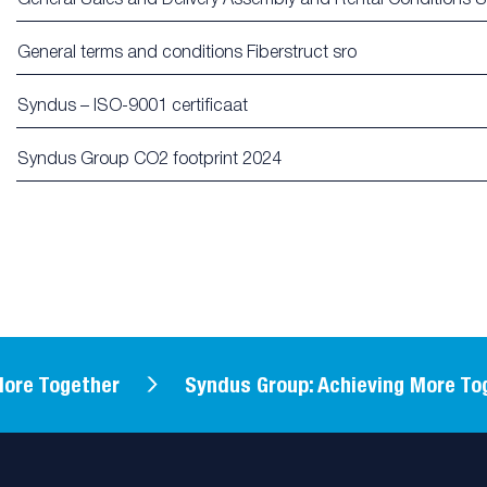
General terms and conditions Fiberstruct sro
Syndus – ISO-9001 certificaat
Syndus Group CO2 footprint 2024
re Together
Syndus Group: Achieving More Toge