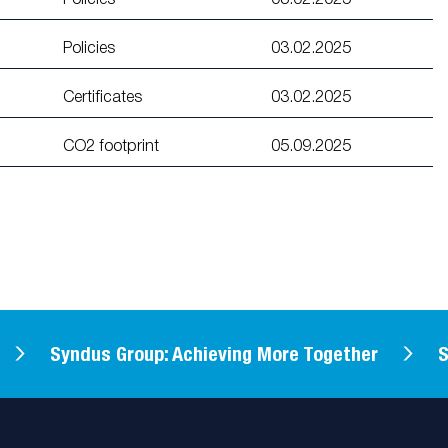
Policies
03.02.2025
Certificates
03.02.2025
CO2 footprint
05.09.2025
Syndus Group: Achieving More Together
Syn