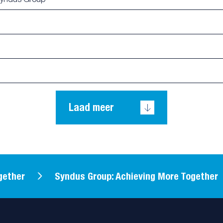
Laad meer
ther
Syndus Group: Achieving More Together