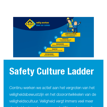
Safety Culture Ladder
Continu werken we actief aan het vergroten van het
veiligheidsbewustzijn en het doorontwikkelen van de
veiligheidscultuur. Veiligheid vergt immers veel meer